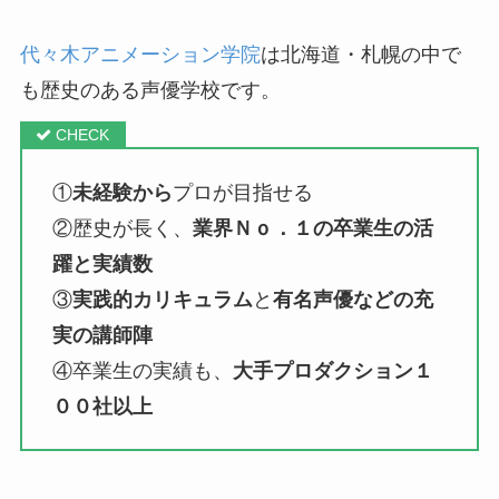
代々木アニメーション学院
は北海道・札幌の中で
も歴史のある声優学校です。
①
未経験から
プロが目指せる
②歴史が長く、
業界Ｎｏ．１の卒業生の活
躍と実績数
③
実践的カリキュラム
と
有名声優などの充
実の講師陣
④卒業生の実績も、
大手プロダクション１
００社以上