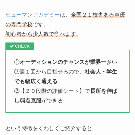
ヒューマンアカデミー
は、
全国２１校舎ある声優
の専門学校
です。
初心者から
少人数で学べます
。
①
オーディションのチャンスが業界一
多い
②週１回から目指せるので、
社会人・学生
でも幅広く通える
③【２０段階の評価シート】で
長所を伸ば
し弱点克服
ができる
という特徴をくわしくご紹介すると