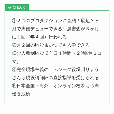
①２つのプロダクションに直結！最短３ヶ
月で声優デビューできる所属審査が３ヶ月
に１回（年４回）行われる
②月２回のﾚｯｽﾝ＆いつでも入学できる
③少人数制ﾚｯｽﾝで１日４時間（２時間×２コ
マ）
④完全現場主義の、べジータ役堀川りょう
さんら現役講師陣の直接指導を受けられる
⑤日本全国・海外・オンライン校をもつ声
優養成所